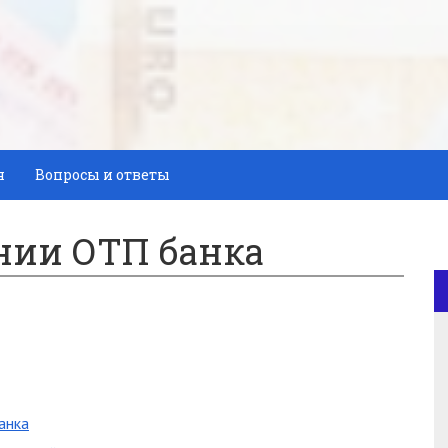
я
Вопросы и ответы
нии ОТП банка
анка