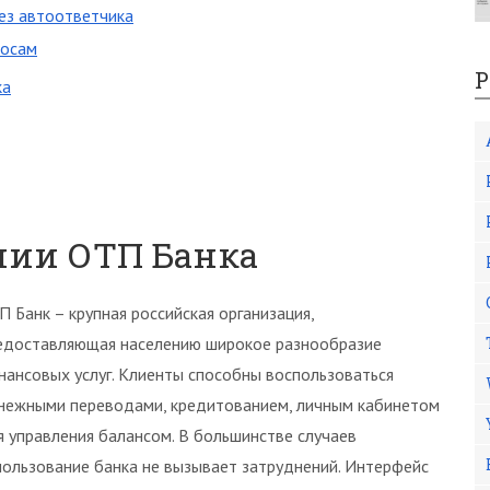
ез автоответчика
росам
Р
ка
нии ОТП Банка
П Банк – крупная российская организация,
едоставляющая населению широкое разнообразие
нансовых услуг. Клиенты способны воспользоваться
нежными переводами, кредитованием, личным кабинетом
я управления балансом. В большинстве случаев
пользование банка не вызывает затруднений. Интерфейс