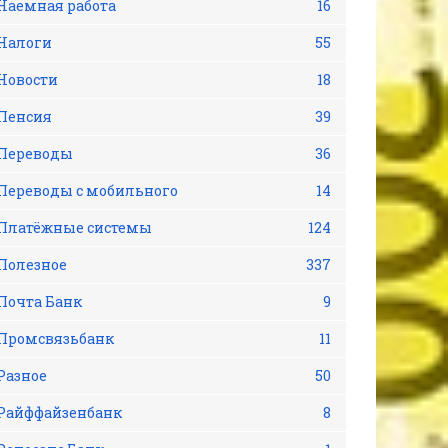
Наемная работа
16
Налоги
55
Новости
18
Пенсия
39
Переводы
36
Переводы с мобильного
14
Платёжные системы
124
Полезное
337
Почта Банк
9
Промсвязьбанк
11
Разное
50
Райффайзенбанк
8