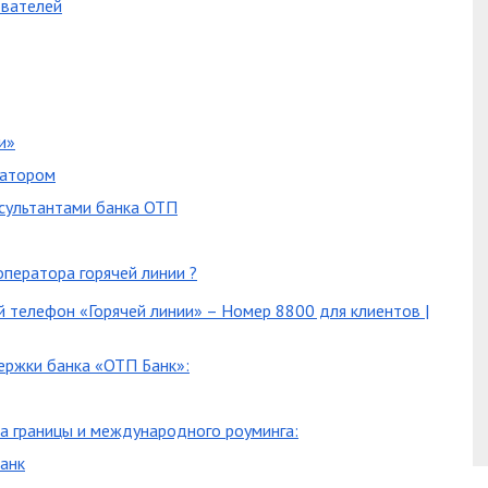
ователей
и»
ратором
нсультантами банка ОТП
оператора горячей линии ?
 телефон «Горячей линии» – Номер 8800 для клиентов |
ржки банка «ОТП Банк»:
за границы и международного роуминга:
анк