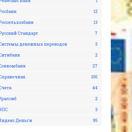
Ренесанс Банк
1
Росбанк
12
Россельхозбанк
13
Русский Стандарт
7
Системы денежных переводов
3
Ситибанк
2
Совкомбанк
27
Справочная
100
Счета
44
Уралсиб
2
ЭПС
3
Яндекс Деньги
95