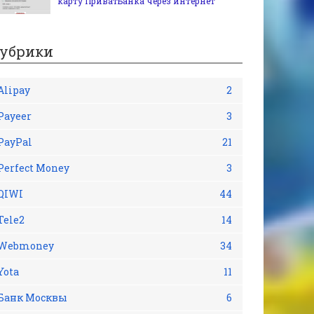
карту ПриватБанка через интернет
убрики
Alipay
2
Payeer
3
PayPal
21
Perfect Money
3
QIWI
44
Tele2
14
Webmoney
34
Yota
11
Банк Москвы
6