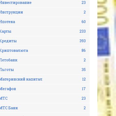
Инвестирование
23
Инструкции
2
Ипотека
60
Карты
233
Кредиты
393
Криптовалюта
86
Летобанк
2
Льготы
35
Материнский капитал
12
Мегафон
17
МТС
23
МТС Банк
2