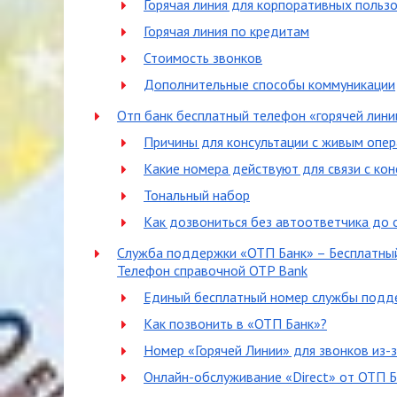
Горячая линия для корпоративных польз
Горячая линия по кредитам
Стоимость звонков
Дополнительные способы коммуникации
Отп банк бесплатный телефон «горячей лини
Причины для консультации с живым опе
Какие номера действуют для связи с ко
Тональный набор
Как дозвониться без автоответчика до 
Служба поддержки «ОТП Банк» – Бесплатный
Телефон справочной OTP Bank
Единый бесплатный номер службы подде
Как позвонить в «ОТП Банк»?
Номер «Горячей Линии» для звонков из-
Онлайн-обслуживание «Direct» от ОТП Б