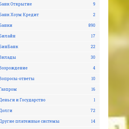
Банк Открытие
9
Банк Хоум Кредит
2
Банки
890
Билайн
17
БинБанк
22
Вклады
30
Возрождение
4
Вопросы-ответы
10
Газпром
16
Деньги и Государство
1
Долги
72
Другие платежные системы
14