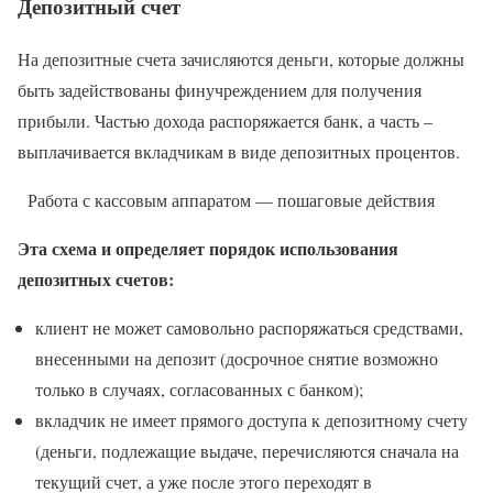
Депозитный счет
На депозитные счета зачисляются деньги, которые должны
быть задействованы финучреждением для получения
прибыли. Частью дохода распоряжается банк, а часть –
выплачивается вкладчикам в виде депозитных процентов.
Работа с кассовым аппаратом — пошаговые действия
Эта схема и определяет порядок использования
депозитных счетов:
клиент не может самовольно распоряжаться средствами,
внесенными на депозит (досрочное снятие возможно
только в случаях, согласованных с банком);
вкладчик не имеет прямого доступа к депозитному счету
(деньги, подлежащие выдаче, перечисляются сначала на
текущий счет, а уже после этого переходят в