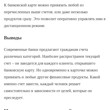
К банковской карте можно привязать любой из
перечисленных выше счетов, или даже несколько
продуктов сразу. Это позволит оперативно управлять ими в
дистанционном режиме.
Выводы
Современные банки предлагают гражданам счета
различных категорий. Наиболее распространен текущий
счет – он заводится для каждого клиента, открывшего
банковскую карту. Но одновременно к карточке можно
привязать и любые другие финансовые продукты. Какой
именно счет завести, каждый человек решает
самостоятельно в зависимости от целей, которые он
преследует.