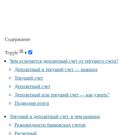
Содержание
Toggle
Чем отличается депозитный счет от текущего счета?
Депозитный и текущий счет — разница
Текущий счет
Депозитный счет
Депозитный или текущий счет — как узнать?
Подводим итоги
Текущий и депозитный счет: в чем разница
Разновидности банковских счетов
Расчетный