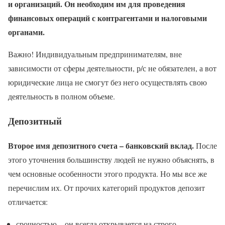
и организаций. Он необходим им для проведения
финансовых операций с контрагентами и налоговыми
органами.
Важно! Индивидуальным предпринимателям, вне
зависимости от сферы деятельности, р/с не обязателен, а вот
юридические лица не смогут без него осуществлять свою
деятельность в полном объеме.
Депозитный
Второе имя депозитного счета – банковский вклад.
После
этого уточнения большинству людей не нужно объяснять, в
чем основные особенности этого продукта. Но мы все же
перечислим их. От прочих категорий продуктов депозит
отличается:
срочностью – он всегда открывается на строго