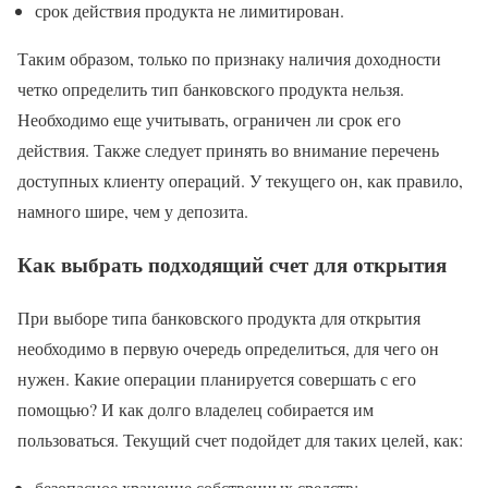
срок действия продукта не лимитирован.
Таким образом, только по признаку наличия доходности
четко определить тип банковского продукта нельзя.
Необходимо еще учитывать, ограничен ли срок его
действия. Также следует принять во внимание перечень
доступных клиенту операций. У текущего он, как правило,
намного шире, чем у депозита.
Как выбрать подходящий счет для открытия
При выборе типа банковского продукта для открытия
необходимо в первую очередь определиться, для чего он
нужен. Какие операции планируется совершать с его
помощью? И как долго владелец собирается им
пользоваться. Текущий счет подойдет для таких целей, как:
безопасное хранение собственных средств;