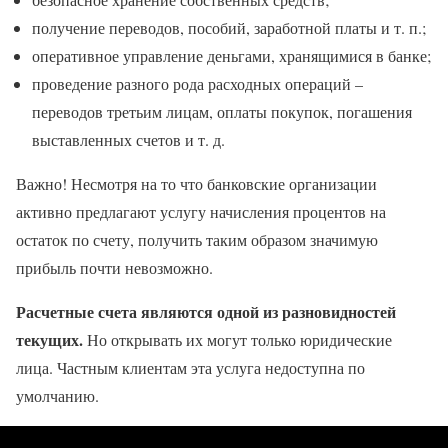
получение переводов, пособий, заработной платы и т. п.;
оперативное управление деньгами, хранящимися в банке;
проведение разного рода расходных операций –
переводов третьим лицам, оплаты покупок, погашения
выставленных счетов и т. д.
Важно! Несмотря на то что банковские организации
активно предлагают услугу начисления процентов на
остаток по счету, получить таким образом значимую
прибыль почти невозможно.
Расчетные счета являются одной из разновидностей
текущих.
Но открывать их могут только юридические
лица. Частным клиентам эта услуга недоступна по
умолчанию.