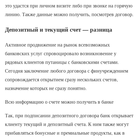
это удастся при личном визите либо при звонке на горячую
линию. Также данные можно получить, посмотрев договор.
Депозитный и текущий счет — разница
Активное продвижение на рынок всевозможных
банковских услуг спровоцировало возникновение у
рядовых клиентов путаницы с банковскими счетами.
Сегодня заключение любого договора с финучреждением
сопровождается открытием сразу нескольких счетов,
назначение которых не сразу понятно.
Всю информацию о счете можно получить в банке
Так, при подписании депозитного договора банк открывает
клиенту текущий и депозитный счета. К ним также могут
прибавляться бонусные и премиальные продукты, как в