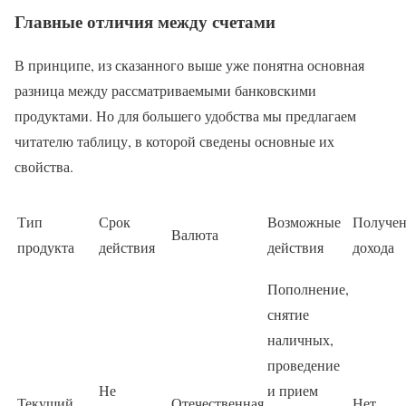
Главные отличия между счетами
В принципе, из сказанного выше уже понятна основная
разница между рассматриваемыми банковскими
продуктами. Но для большего удобства мы предлагаем
читателю таблицу, в которой сведены основные их
свойства.
Тип
Срок
Возможные
Получе
Валюта
продукта
действия
действия
дохода
Пополнение,
снятие
наличных,
проведение
Не
и прием
Текущий
Отечественная
Нет