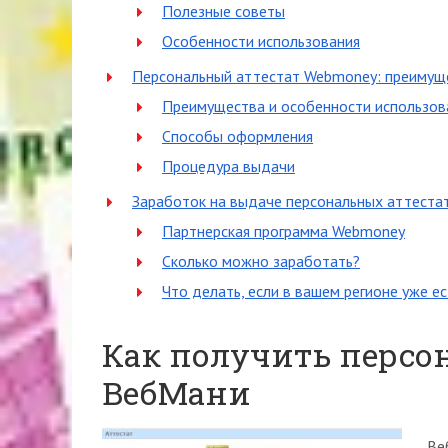
Полезные советы
Особенности использования
Персональный аттестат Webmoney: преимуще
Преимущества и особенности использов
Способы оформления
Процедура выдачи
Заработок на выдаче персональных аттест
Партнерская программа Webmoney
Сколько можно заработать?
Что делать, если в вашем регионе уже е
Как получить персо
ВебМани
Ве