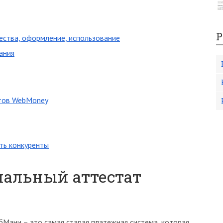
Р
ства, оформление, использование
ания
атов WebMoney
сть конкуренты
нальный аттестат
бМани – это самая старая платежная система, которая