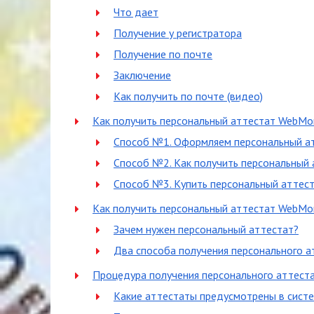
Что дает
Получение у регистратора
Получение по почте
Заключение
Как получить по почте (видео)
Как получить персональный аттестат WebMon
Способ №1. Оформляем персональный ат
Способ №2. Как получить персональный 
Способ №3. Купить персональный аттес
Как получить персональный аттестат WebMo
Зачем нужен персональный аттестат?
Два способа получения персонального а
Процедура получения персонального аттес
Какие аттестаты предусмотрены в сист