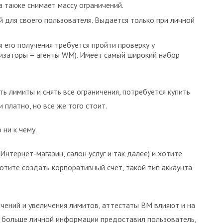
 также снимает массу ограничений.
 для своего пользователя. Выдается только при личной
я его получения требуется пройти проверку у
изаторы – агенты WM). Имеет самый широкий набор
ь лимиты и снять все ограничения, потребуется купить
 платно, но все же того стоит.
ни к чему.
нтернет-магазин, салон услуг и так далее) и хотите
отите создать корпоративный счет, такой тип аккаунта
ичений и увеличения лимитов, аттестаты ВМ влияют и на
ем больше личной информации предоставил пользователь,