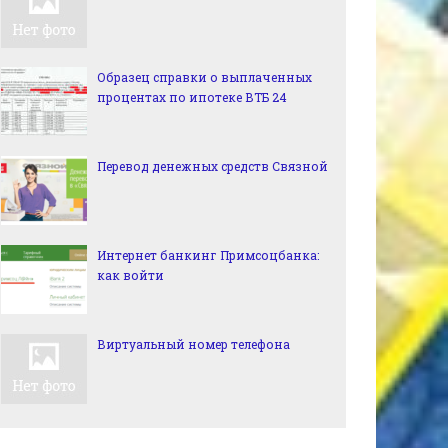
Образец справки о выплаченных
процентах по ипотеке ВТБ 24
Перевод денежных средств Связной
Интернет банкинг Примсоцбанка:
как войти
Виртуальный номер телефона