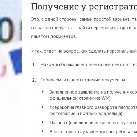
Получение у регистрат
Это, с одной стороны, самый простой вариант, та
от вас потребуется – найти персонализатора в в
пакетом документов.
Итак, ответ на вопрос, как сделать персональны
Находим ближайшего агента или центр аттес
Собираем все необходимые документы:
Заполненное заявление на получения се
официальной страничке WM).
Ксерокопия главного разворота паспорта
фотография и подпись владельца).
Паспорт (при личной встрече его нужно п
В некоторых случаях могут потребоватьс