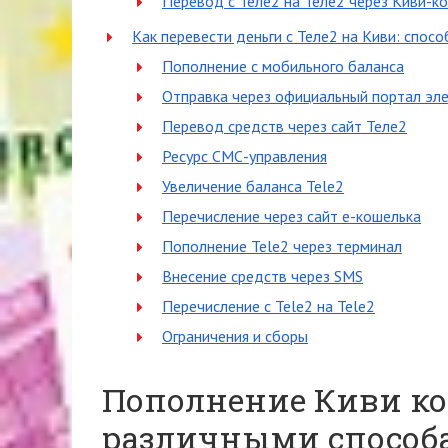
Перевод с Теле2 на Теле2 через Киви-к
Как перевести деньги с Теле2 на Киви: спосо
Пополнение с мобильного баланса
Отправка через официальный портал эл
Перевод средств через сайт Теле2
Ресурс СМС-управления
Увеличение баланса Tele2
Перечисление через сайт e-кошелька
Пополнение Tele2 через терминал
Внесение средств через SMS
Перечисление с Tele2 на Tele2
Ограничения и сборы
Пополнение Киви ко
различными способ