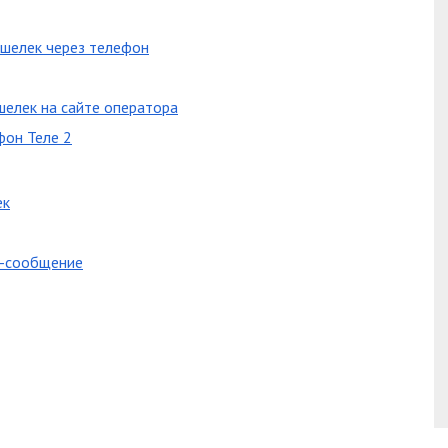
ошелек через телефон
ошелек на сайте оператора
фон Теле 2
ек
мс-сообщение