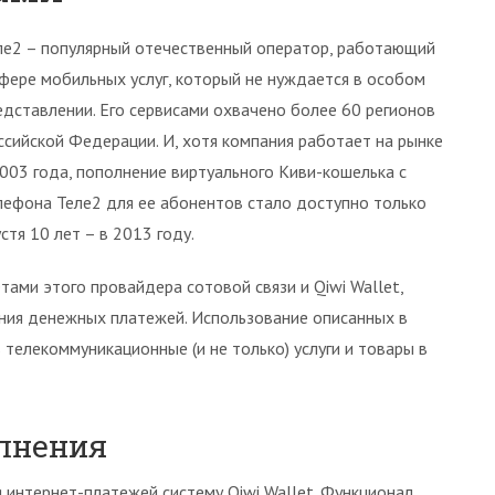
ле2 – популярный отечественный оператор, работающий
сфере мобильных услуг, который не нуждается в особом
едставлении. Его сервисами охвачено более 60 регионов
ссийской Федерации. И, хотя компания работает на рынке
2003 года, пополнение виртуального Киви-кошелька с
лефона Теле2 для ее абонентов стало доступно только
устя 10 лет – в 2013 году.
ми этого провайдера сотовой связи и Qiwi Wallet,
ния денежных платежей. Использование описанных в
телекоммуникационные (и не только) услуги и товары в
лнения
 интернет-платежей систему Qiwi Wallet. Функционал