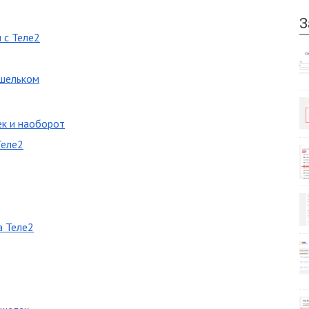
З
 с Теле2
ошельком
ек и наоборот
Теле2
а Теле2