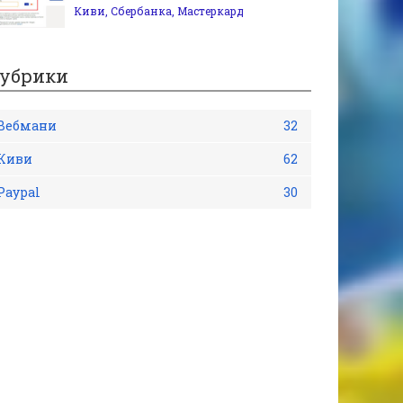
Киви, Сбербанка, Мастеркард
убрики
Вебмани
32
Киви
62
Рaypal
30