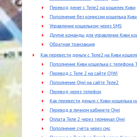
Перевод денег с Теле2 на кошелек Киви
Пополнение без комиссии кошелька Киви
Управление кошельком через SMS
Другие команды для управления Киви к
Обратная транзакция
Как перевести деньги с Теле2 на Киви кошел
Пополнение Киви кошелька с телефона 
Перевод с Теле 2 на сайте QIWI
Пополнение Qiwi на сайте Теле2
Перевод через телефон
Как перевести деньги с Киви-кошелька н
Перевод в личном кабинете Qiwi
Оплата Теле 2 через терминал Qiwi
Пополнение счёта через смс