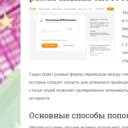
Те
в 
пр
Ро
с 
те
сп
Существуют разные формы переводов между счета
которые следует изучить для успешного проведе
статье опций позволит своевременно оплачивать 
интернете.
Основные способы попо
Многие россияне сегодня активно используют для