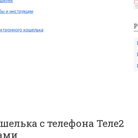
ошелек
бы и инструкции
Р
ектронного кошелька
шелька с телефона Теле2
ами