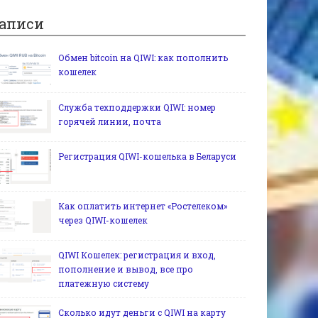
аписи
Обмен bitcoin на QIWI: как пополнить
кошелек
Служба техподдержки QIWI: номер
горячей линии, почта
Регистрация QIWI-кошелька в Беларуси
Как оплатить интернет «Ростелеком»
через QIWI-кошелек
QIWI Кошелек: регистрация и вход,
пополнение и вывод, все про
платежную систему
Сколько идут деньги с QIWI на карту