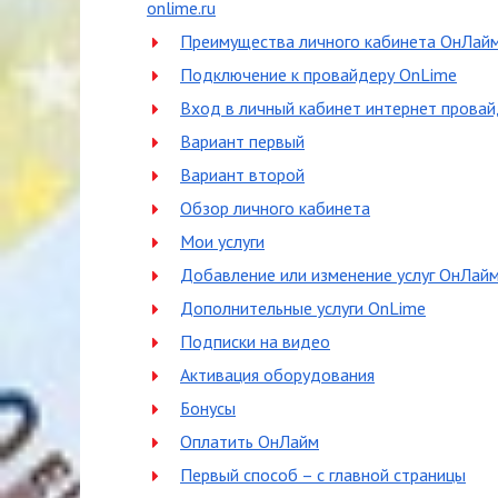
onlime.ru
Преимущества личного кабинета ОнЛай
Подключение к провайдеру OnLime
Вход в личный кабинет интернет прова
Вариант первый
Вариант второй
Обзор личного кабинета
Мои услуги
Добавление или изменение услуг ОнЛай
Дополнительные услуги OnLime
Подписки на видео
Активация оборудования
Бонусы
Оплатить ОнЛайм
Первый способ – с главной страницы