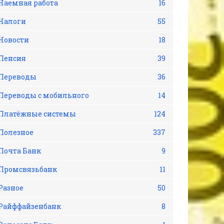
Наемная работа
16
Налоги
55
Новости
18
Пенсия
39
Переводы
36
Переводы с мобильного
14
Платёжные системы
124
Полезное
337
Почта Банк
9
Промсвязьбанк
11
Разное
50
Райффайзенбанк
8