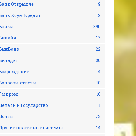
Банк Открытие
9
Банк Хоум Кредит
2
Банки
890
Билайн
17
БинБанк
22
Вклады
30
Возрождение
4
Вопросы-ответы
10
Газпром
16
Деньги и Государство
1
Долги
72
Другие платежные системы
14