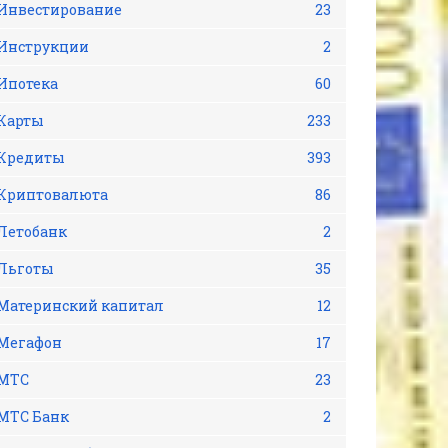
Инвестирование
23
Инструкции
2
Ипотека
60
Карты
233
Кредиты
393
Криптовалюта
86
Летобанк
2
Льготы
35
Материнский капитал
12
Мегафон
17
МТС
23
МТС Банк
2