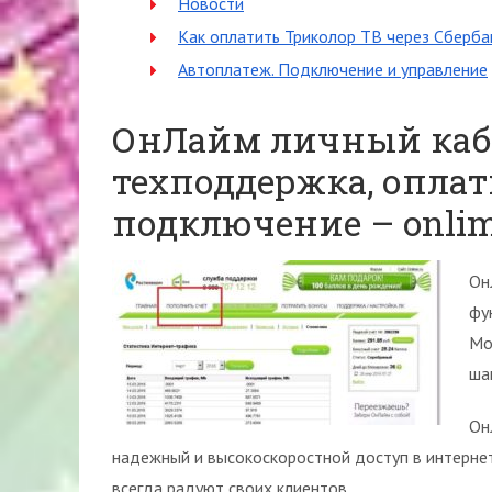
Новости
Как оплатить Триколор ТВ через Сберба
Автоплатеж. Подключение и управление
ОнЛайм личный кабин
техподдержка, оплат
подключение – onlim
Он
фу
Мо
ша
Он
надежный и высокоскоростной доступ в интерне
всегда радуют своих клиентов.