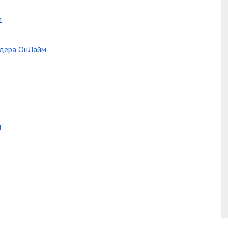
м
йдера ОнЛайм
м