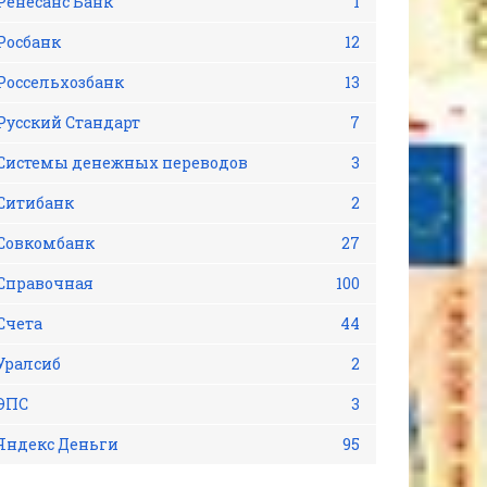
Ренесанс Банк
1
Росбанк
12
Россельхозбанк
13
Русский Стандарт
7
Системы денежных переводов
3
Ситибанк
2
Совкомбанк
27
Справочная
100
Счета
44
Уралсиб
2
ЭПС
3
Яндекс Деньги
95