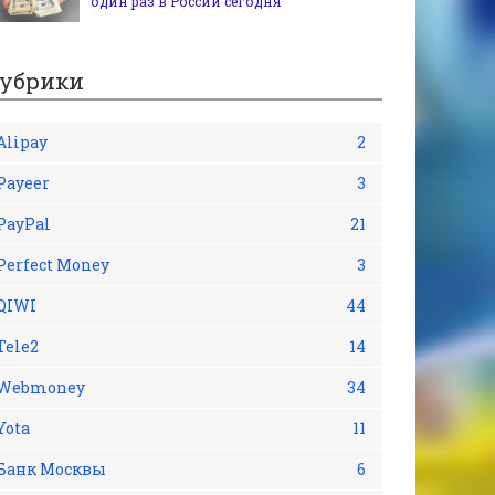
один раз в России сегодня
убрики
Alipay
2
Payeer
3
PayPal
21
Perfect Money
3
QIWI
44
Tele2
14
Webmoney
34
Yota
11
Банк Москвы
6