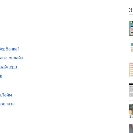
З
бербанка?
анк-онлайн
овайдера
ии
ОнЛайм
 оплаты