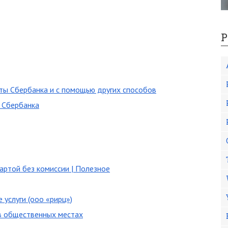
Р
ты Сбербанка и с помощью других способов
ы Сбербанка
артой без комиссии | Полезное
 услуги (ооо «рирц»)
в общественных местах