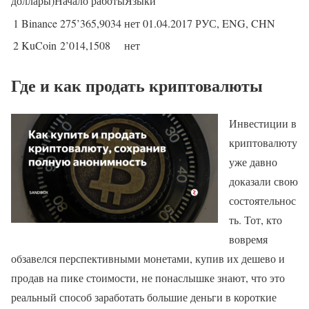
доллары)Начало работыЯзыки
1
Binance
275’365,9034
нет
01.04.2017
РУС, ENG, CHN
2
KuCoin
2’014,1508
нет
Где и как продать криптовалюты
Инвестиции в
криптовалюту
уже давно
доказали свою
состоятельнос
ть. Тот, кто
вовремя
обзавелся перспективными монетами, купив их дешево и
продав на пике стоимости, не понаслышке знают, что это
реальный способ заработать большие деньги в короткие