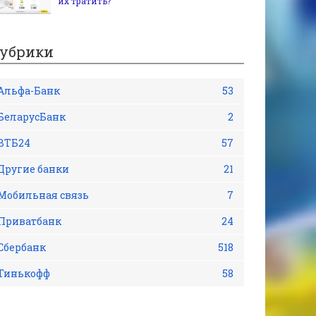
их тратить?
убрики
Альфа-Банк
53
БеларусБанк
2
ВТБ24
57
Другие банки
21
Мобильная связь
7
Приватбанк
24
Сбербанк
518
Тинькофф
58