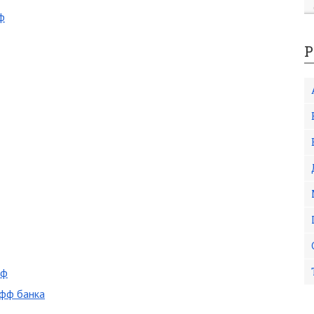
ф
Р
фф
офф банка