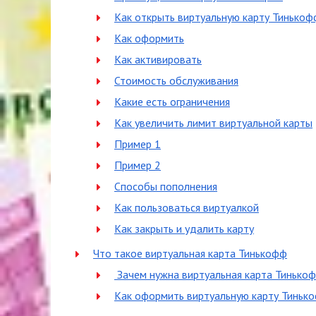
Как открыть виртуальную карту Тинькоф
Как оформить
Как активировать
Стоимость обслуживания
Какие есть ограничения
Как увеличить лимит виртуальной карты
Пример 1
Пример 2
Способы пополнения
Как пользоваться виртуалкой
Как закрыть и удалить карту
Что такое виртуальная карта Тинькофф
Зачем нужна виртуальная карта Тинько
Как оформить виртуальную карту Тиньк