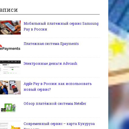
аписи
Мобильный платежный сервис Samsung
Pay в России
Платежная система Epayments
Электронные деньги Advcash
Apple Pay в России: как использовать
новый сервис?
Обзор платёжной системы Neteller
Современный сервис – карта Кукуруза