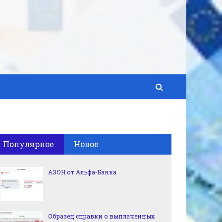
Популярное
Новое
АЗОН от Альфа-Банка
Образец справки о выплаченных