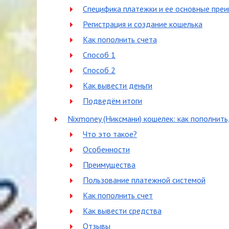
Специфика платежки и ее основные пре
Регистрация и создание кошелька
Как пополнить счета
Способ 1
Способ 2
Как вывести деньги
Подведём итоги
Nixmoney (Никсмани) кошелек: как пополнить,
Что это такое?
Особенности
Преимущества
Пользование платежной системой
Как пополнить счет
Как вывести средства
Отзывы