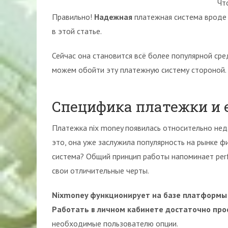
Чт
Правильно!
Надежная
платежная система вроде 
в этой статье.
Сейчас она становится всё более популярной сре
можем обойти эту платежную систему стороной.
Специфика платежки и 
Платежка nix money появилась относительно нед
это, она уже заслужила популярность на рынке 
система? Общий принцип работы напоминает perf
свои отличительные черты.
Nixmoney функционирует на базе платформы 
Работать в личном кабинете достаточно про
необходимые пользователю опции.