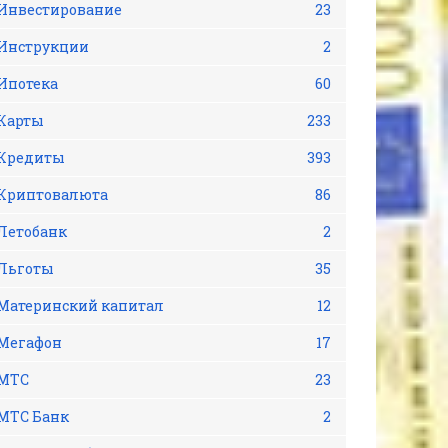
Инвестирование
23
Инструкции
2
Ипотека
60
Карты
233
Кредиты
393
Криптовалюта
86
Летобанк
2
Льготы
35
Материнский капитал
12
Мегафон
17
МТС
23
МТС Банк
2