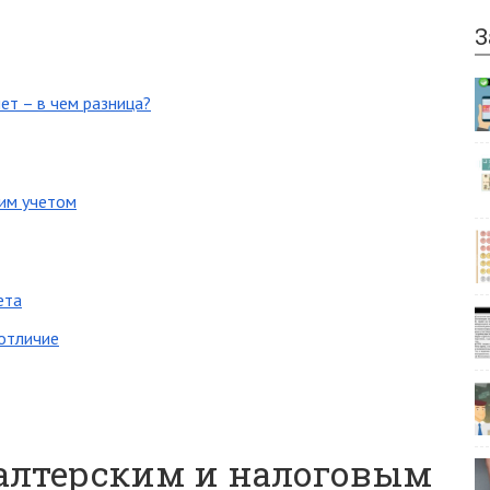
З
ет – в чем разница?
ким учетом
ета
 отличие
алтерским и налоговым