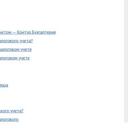
четом — Контур.Бухгалтерия
алогового учета?
налоговом учете
алоговом учете
лица
кого учета?
алогового