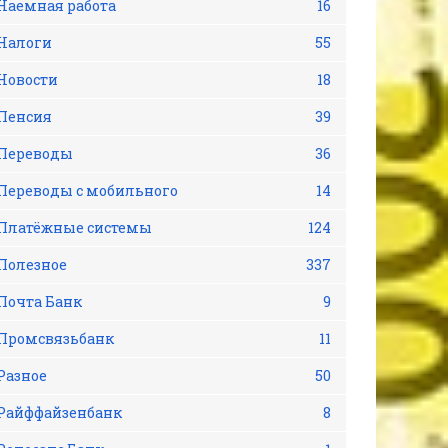
Наемная работа
16
Налоги
55
Новости
18
Пенсия
39
Переводы
36
Переводы с мобильного
14
Платёжные системы
124
Полезное
337
Почта Банк
9
Промсвязьбанк
11
Разное
50
Райффайзенбанк
8