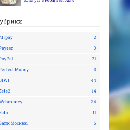
один раз в России сегодня
убрики
Alipay
2
Payeer
3
PayPal
21
Perfect Money
3
QIWI
44
Tele2
14
Webmoney
34
Yota
11
Банк Москвы
6