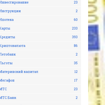
Инвестирование
23
Инструкции
2
Ипотека
60
Карты
233
Кредиты
393
Криптовалюта
86
Летобанк
2
Льготы
35
Материнский капитал
12
Мегафон
17
МТС
23
МТС Банк
2