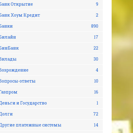
Банк Открытие
9
Банк Хоум Кредит
2
Банки
890
Билайн
17
БинБанк
22
Вклады
30
Возрождение
4
Вопросы-ответы
10
Газпром
16
Деньги и Государство
1
Долги
72
Другие платежные системы
14