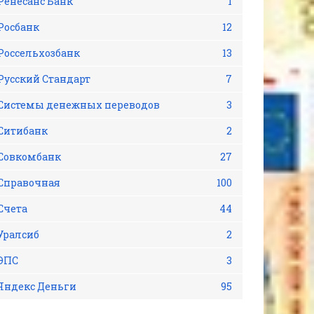
Ренесанс Банк
1
Росбанк
12
Россельхозбанк
13
Русский Стандарт
7
Системы денежных переводов
3
Ситибанк
2
Совкомбанк
27
Справочная
100
Счета
44
Уралсиб
2
ЭПС
3
Яндекс Деньги
95