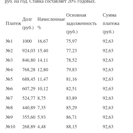
руб. на год. Ставка составляет 20% годовых.
Основная
Сумма
Долг
Начисленные
Платеж
задолженность
платежа
(руб.)
%
(руб.)
(руб.)
№1
1000
16,67
75,97
92,63
№2
924,03
15,40
77,23
92,63
№3
846,80
14,11
78,52
92,63
№4
768,28
12,80
79,83
92,63
№5
688,45
11,47
81,16
92,63
№6
607,29
10,12
82,51
92,63
№7
524,77
8,75
83,89
92,63
№8
440,89
7,35
85,29
92,63
№9
355,60
5,93
86,71
92,63
№10
268,89
4,48
88,15
92,63