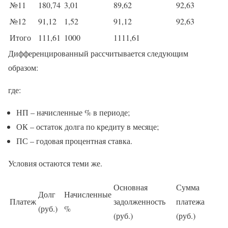
№11
180,74
3,01
89,62
92,63
№12
91,12
1,52
91,12
92,63
Итого
111,61
1000
1111,61
Дифференцированный рассчитывается следующим
образом:
где:
НП – начисленные % в периоде;
ОК – остаток долга по кредиту в месяце;
ПС – годовая процентная ставка.
Условия остаются теми же.
Основная
Сумма
Долг
Начисленные
Платеж
задолженность
платежа
(руб.)
%
(руб.)
(руб.)