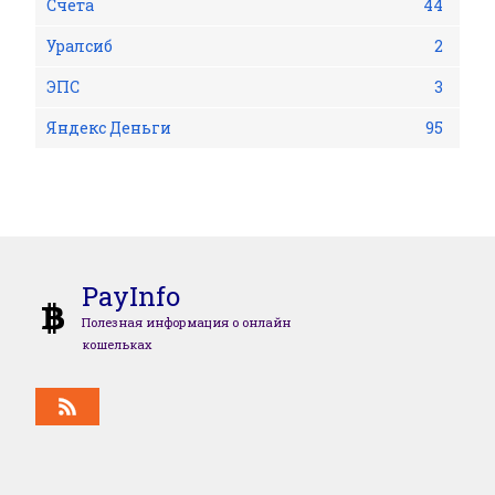
Счета
44
Уралсиб
2
ЭПС
3
Яндекс Деньги
95
PayInfo
Полезная информация о онлайн
кошельках