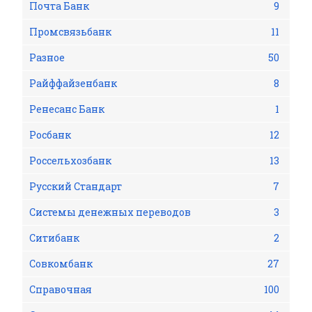
Почта Банк
9
Промсвязьбанк
11
Разное
50
Райффайзенбанк
8
Ренесанс Банк
1
Росбанк
12
Россельхозбанк
13
Русский Стандарт
7
Системы денежных переводов
3
Ситибанк
2
Совкомбанк
27
Справочная
100