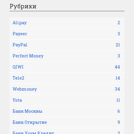
Рубрики
Alipay
2
Payeer
3
PayPal
21
Perfect Money
3
QIWI
44
Tele2
14
Webmoney
34
Yota
11
Банк Москвы
6
Банк Открытие
9
Банк Хоум Кредит
2