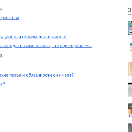
и
З
держатели
сущность и основы деятельности
законодательные основы, текущие проблемы
й
акие права и обязанности он имеет?
аг?