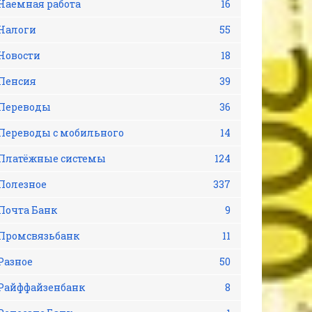
Наемная работа
16
Налоги
55
Новости
18
Пенсия
39
Переводы
36
Переводы с мобильного
14
Платёжные системы
124
Полезное
337
Почта Банк
9
Промсвязьбанк
11
Разное
50
Райффайзенбанк
8