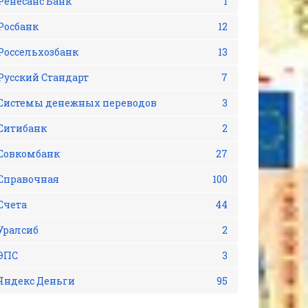
Ренесанс Банк
1
Росбанк
12
Россельхозбанк
13
Русский Стандарт
7
Системы денежных переводов
3
Ситибанк
2
Совкомбанк
27
Справочная
100
Счета
44
Уралсиб
2
ЭПС
3
Яндекс Деньги
95