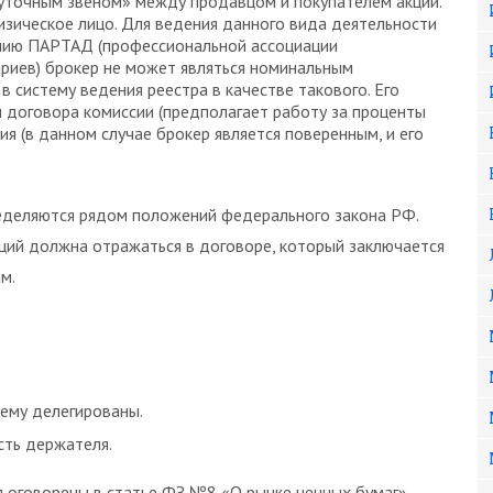
уточным звеном» между продавцом и покупателем акций.
изическое лицо. Для ведения данного вида деятельности
нию ПАРТАД (профессиональной ассоциации
ариев) брокер не может являться номинальным
в систему ведения реестра в качестве такового. Его
и договора комиссии (предполагает работу за проценты
ия (в данном случае брокер является поверенным, и его
ределяются рядом положений федерального закона РФ.
ций должна отражаться в договоре, который заключается
м.
 ему делегированы.
сть держателя.
я оговорены в статье ФЗ №8 «О рынке ценных бумаг».