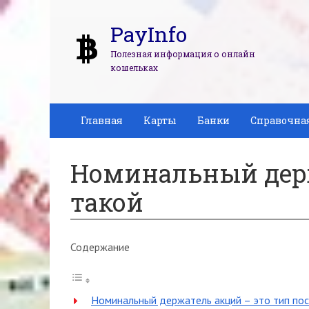
PayInfo
Полезная информация о онлайн
кошельках
Главная
Карты
Банки
Справочна
Номинальный держ
такой
Содержание
Номинальный держатель акций – это тип пос