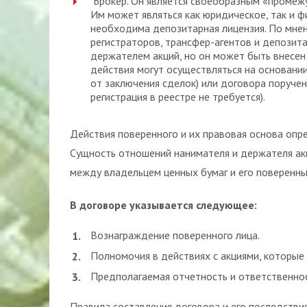
Брокер. Он является своеобразным «промеж
Им может являться как юридическое, так и ф
необходима депозитарная лицензия. По мне
регистраторов, трансфер-агентов и депозит
держателем акций, но он может быть внесен 
действия могут осуществляться на основани
от заключения сделок) или договора поручен
регистрация в реестре не требуется).
Действия поверенного и их правовая основа оп
Сущность отношений нанимателя и держателя ак
между владельцем ценных бумаг и его поверенны
В договоре указывается следующее:
Вознаграждение поверенного лица.
Полномочия в действиях с акциями, которые
Предполагаемая отчетность и ответственно
Правила составления договора и его последстви