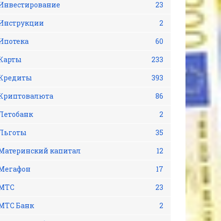
Инвестирование
23
Инструкции
2
Ипотека
60
Карты
233
Кредиты
393
Криптовалюта
86
Летобанк
2
Льготы
35
Материнский капитал
12
Мегафон
17
МТС
23
МТС Банк
2