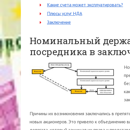
Какие счета может эксплуатировать?
Плюсы услуг НДА
Заключение
Номинальный держат
посредника в заклю
Но
пр
бе
ка
за
Причины их возникновения заключались в препятс
новых акционеров. Это привело к объединению в
делегата, который защищал их права и представл