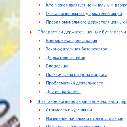
Кто может являться номинальным держат
Счета номинальных держателей акций
Права номинального держателя ценных 
Обладает ли держатель ценных бумаг всеми 
Внебиржевая регистрация
Законодательная база реестра
Держатели активов
Владельцы
Практическая сторона вопроса
Проблематика деятельности
Другие проблемы
Что такое номинал акции и номинальный дер
Стоимость и курс акции
Изменение начальной стоимости акции
Номинальный владелец акции