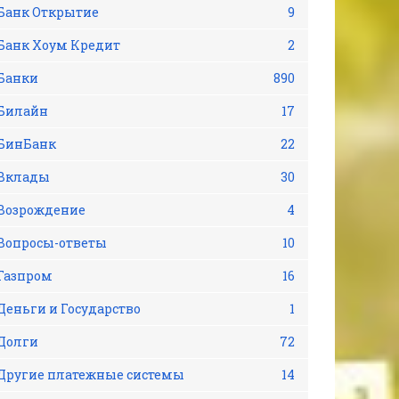
Банк Открытие
9
Банк Хоум Кредит
2
Банки
890
Билайн
17
БинБанк
22
Вклады
30
Возрождение
4
Вопросы-ответы
10
Газпром
16
Деньги и Государство
1
Долги
72
Другие платежные системы
14