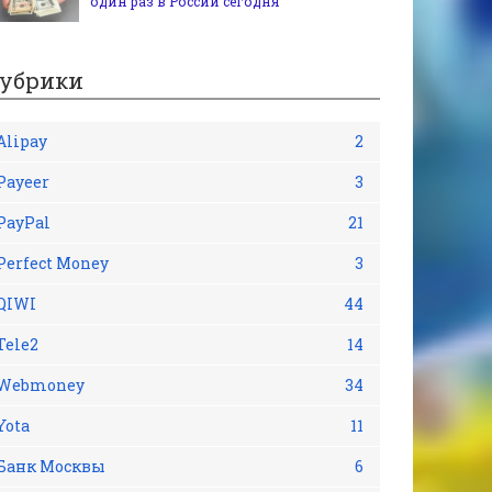
один раз в России сегодня
убрики
Alipay
2
Payeer
3
PayPal
21
Perfect Money
3
QIWI
44
Tele2
14
Webmoney
34
Yota
11
Банк Москвы
6