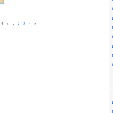
 4
«
1
2
3
4
»