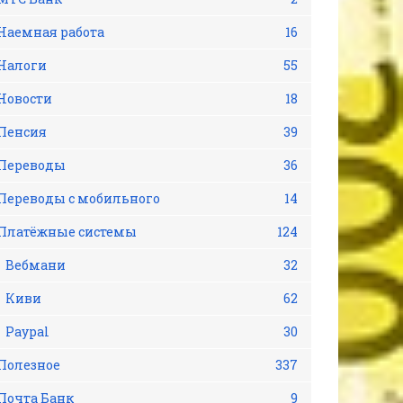
Наемная работа
16
Налоги
55
Новости
18
Пенсия
39
Переводы
36
Переводы с мобильного
14
Платёжные системы
124
Вебмани
32
Киви
62
Рaypal
30
Полезное
337
Почта Банк
9