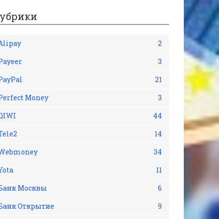
убрики
Alipay
2
Payeer
3
PayPal
21
Perfect Money
3
QIWI
44
Tele2
14
Webmoney
34
Yota
11
Банк Москвы
6
Банк Открытие
9