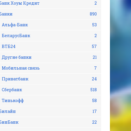
Банк Хоум Кредит
2
Банки
890
Альфа-Банк
53
БеларусБанк
2
ВТБ24
57
Другие банки
21
Мобильная связь
7
Приватбанк
24
Сбербанк
518
Тинькофф
58
Билайн
17
БинБанк
22