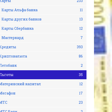
Карты
233
Карты Альфа банка
11
Карты других банков
13
Карты Сбербанка
12
Мастеркард
7
Кредиты
393
Криптовалюта
86
Летобанк
2
Льготы
35
Материнский капитал
12
Мегафон
17
МТС
23
МТС Банк
2