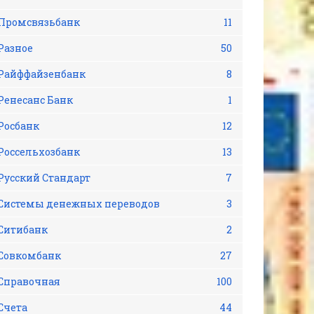
Промсвязьбанк
11
Разное
50
Райффайзенбанк
8
Ренесанс Банк
1
Росбанк
12
Россельхозбанк
13
Русский Стандарт
7
Системы денежных переводов
3
Ситибанк
2
Совкомбанк
27
Справочная
100
Счета
44