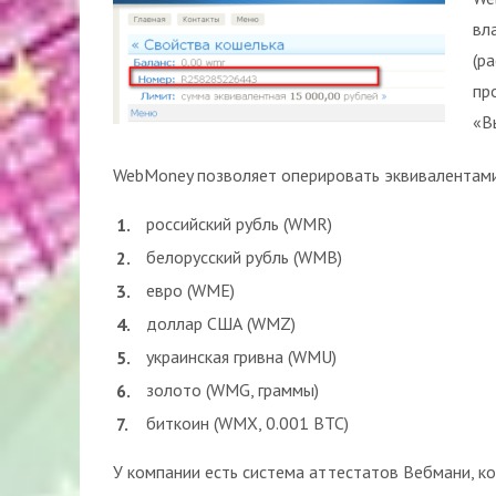
вл
(р
пр
«В
WebMoney позволяет оперировать эквивалентам
российский рубль (WMR)
белорусский рубль (WMB)
евро (WME)
доллар США (WMZ)
украинская гривна (WMU)
золото (WMG, граммы)
биткоин (WMX, 0.001 BTC)
У компании есть система аттестатов Вебмани, к