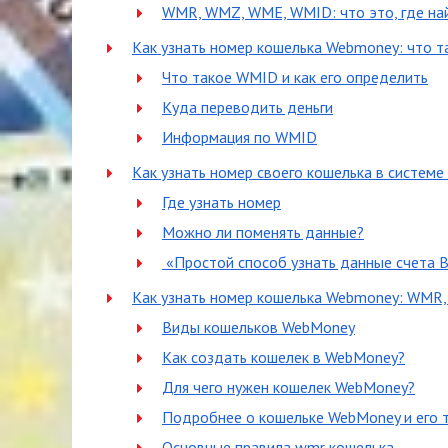
WMR, WMZ, WME, WMID: что это, где на
Как узнать номер кошелька Webmoney: что т
Что такое WMID и как его определить
Куда переводить деньги
Информация по WMID
Как узнать номер своего кошелька в систем
Где узнать номер
Можно ли поменять данные?
«Простой способ узнать данные счета 
Как узнать номер кошелька Webmoney: WM
Виды кошельков WebMoney
Как создать кошелек в WebMoney?
Для чего нужен кошелек WebMoney?
Подробнее о кошельке WebMoney и его 
Основные правила wmr кошелька