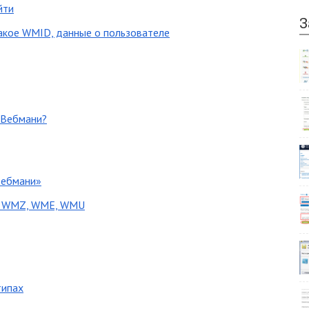
йти
З
акое WMID, данные о пользователе
е Вебмани?
Вебмани»
R, WMZ, WME, WMU
типах