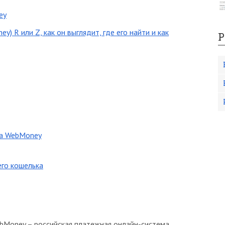
ey
) R или Z, как он выглядит, где его найти и как
Р
ка WebMoney
его кошелька
bMoney – российская платежная онлайн-система,