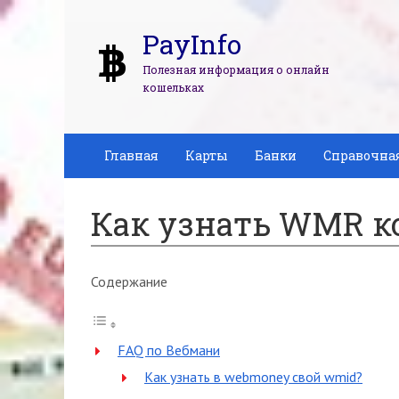
PayInfo
Полезная информация о онлайн
кошельках
Главная
Карты
Банки
Справочна
Как узнать WMR 
Содержание
FAQ по Вебмани
Как узнать в webmoney свой wmid?