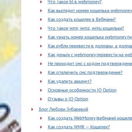
Что такое bl в webmoney?
Как выглядит номер кошелька webmoney
Как создать кошелек в Вебмани?
Что такое wmr, wmz, wmu кошельки?
Как узнать номер кошелька webmoney (w
Как рубли перевести в доллары, а долла
Как деньги с webmoney перевести на w
Не приходит смс с кодом подтверждения
Как отключить смс подтверждение?
Как удалить аккаунт?
Основные особенности IQ Option
Отзывы о IQ Option
Блог Любови Зубаревой
Как создать WebMoney (вебмани) кошеле
Как создать WMR — Кошелек?