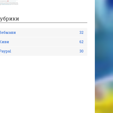
убрики
Вебмани
32
Киви
62
Рaypal
30