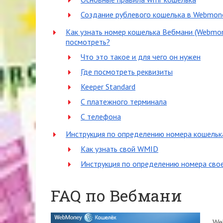
Создание рублевого кошелька в Webmon
Как узнать номер кошелька Вебмани (Webmoney
посмотреть?
Что это такое и для чего он нужен
Где посмотреть реквизиты
Keeper Standard
С платежного терминала
С телефона
Инструкция по определению номера кошель
Как узнать свой WMID
Инструкция по определению номера сво
FAQ по Вебмани
We