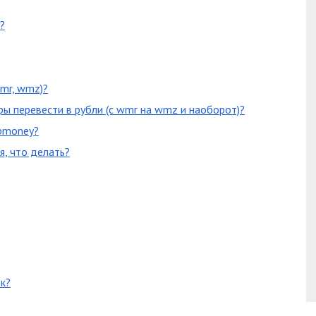
?
mr, wmz)?
ры перевести в рубли (с wmr на wmz и наоборот)?
ebmoney?
, что делать?
к?