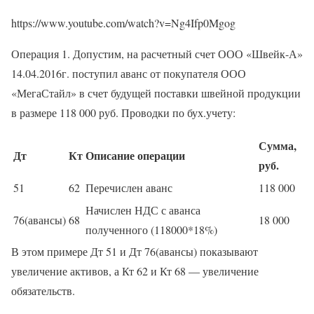
https://www.youtube.com/watch?v=Ng4Ifp0Mgog
Операция 1. Допустим, на расчетный счет ООО «Швейк-А»
14.04.2016г. поступил аванс от покупателя ООО
«МегаСтайл» в счет будущей поставки швейной продукции
в размере 118 000 руб. Проводки по бух.учету:
Сумма,
Дт
Кт
Описание операции
руб.
51
62
Перечислен аванс
118 000
Начислен НДС с аванса
76(авансы)
68
18 000
полученного (118000*18%)
В этом примере Дт 51 и Дт 76(авансы) показывают
увеличение активов, а Кт 62 и Кт 68 — увеличение
обязательств.