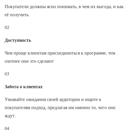
Покупатели должны ясно понимать, в чем их выгода, и как
её получить.
02
Доступность
Чем проще клиентам присоединиться к программе, тем
охотнее они это сделают
03
Забота о клиентах
Узнавайте ожидания своей аудитории и ищите к
покупателям подход, предлагая им именно то, чего они
ждут.
04