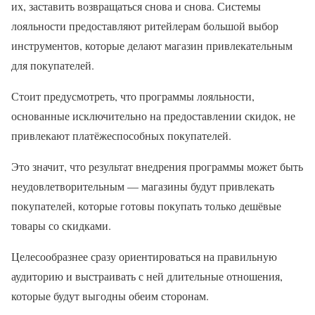
их, заставить возвращаться снова и снова. Системы
лояльности предоставляют ритейлерам большой выбор
инструментов, которые делают магазин привлекательным
для покупателей.
Стоит предусмотреть, что программы лояльности,
основанные исключительно на предоставлении скидок, не
привлекают платёжеспособных покупателей.
Это значит, что результат внедрения программы может быть
неудовлетворительным — магазины будут привлекать
покупателей, которые готовы покупать только дешёвые
товары со скидками.
Целесообразнее сразу ориентироваться на правильную
аудиторию и выстраивать с ней длительные отношения,
которые будут выгодны обеим сторонам.