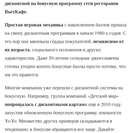
дисконтной на бонусную программу сети ресторанов
ВьетКафе.
Простая игровая механика
с накоплением баллов пришла
на смену дисконтным программам в начале 1980-х годов. С
независимо от
тех пор она завоевала сердца покупателей,
их возраста
, социального положения и других
характеристик. Даже 50-летние солидные джентльмены
готовы упорно копить бонусные баллы просто потому, что
им это нравится.
Многие компании уже перешли с дисконтной системы на
бонусную. Например, группа компаний «Детский мир»
попрощалась с дисконтными картам
и еще в 2010 году,
запустив обновленную бонусную программу лояльности
Yo-Yo. Множество других примеров складываются в
тенденцию: к бонусам обращаются все чаще. Давайте