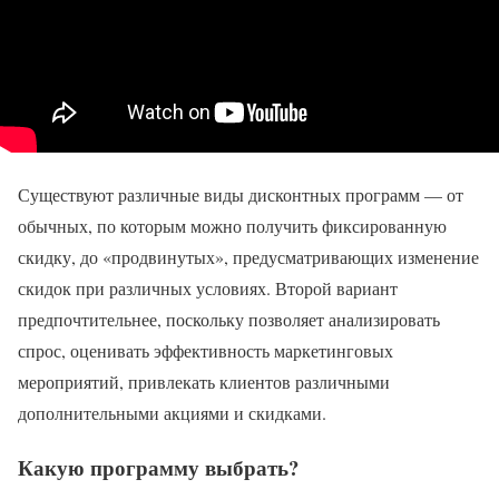
Существуют различные виды дисконтных программ — от
обычных, по которым можно получить фиксированную
скидку, до «продвинутых», предусматривающих изменение
скидок при различных условиях. Второй вариант
предпочтительнее, поскольку позволяет анализировать
спрос, оценивать эффективность маркетинговых
мероприятий, привлекать клиентов различными
дополнительными акциями и скидками.
Какую программу выбрать?