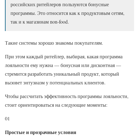
российских ритейлеров пользуются бонусные
программы. Это относится как к продуктовым сетям,
так и к магазинам non-food.
Такие системы хорошо знакомы покупателям.
При этом каждый ритейлер, выбирая, какая программа
лояльности ему нужна — бонусная или дисконтная —
стремится разработать уникальный продукт, который
вызовет энтузиазм у потенциальных клиентов.
Чтобы рассчитать эффективность программы лояльности,
стоит ориентироваться на следующие моменты:
01
Простые и прозрачные условия