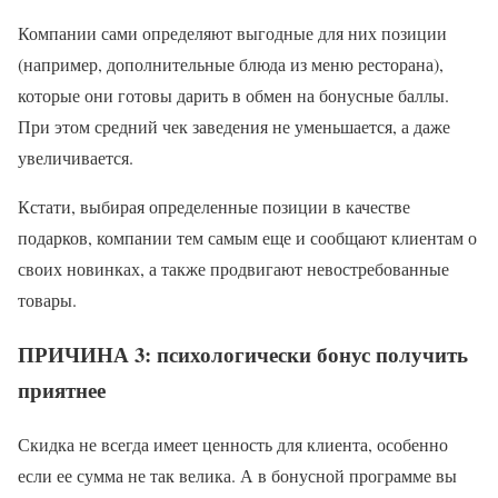
Компании сами определяют выгодные для них позиции
(например, дополнительные блюда из меню ресторана),
которые они готовы дарить в обмен на бонусные баллы.
При этом средний чек заведения не уменьшается, а даже
увеличивается.
Кстати, выбирая определенные позиции в качестве
подарков, компании тем самым еще и сообщают клиентам о
своих новинках, а также продвигают невостребованные
товары.
ПРИЧИНА 3: психологически бонус получить
приятнее
Скидка не всегда имеет ценность для клиента, особенно
если ее сумма не так велика. А в бонусной программе вы