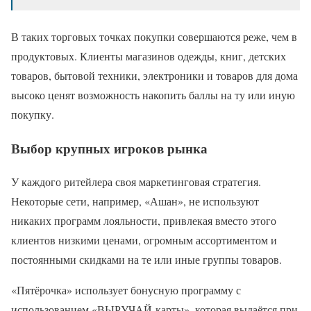
В таких торговых точках покупки совершаются реже, чем в
продуктовых. Клиенты магазинов одежды, книг, детских
товаров, бытовой техники, электроники и товаров для дома
высоко ценят возможность накопить баллы на ту или иную
покупку.
Выбор крупных игроков рынка
У каждого ритейлера своя маркетинговая стратегия.
Некоторые сети, например, «Ашан», не используют
никаких программ лояльности, привлекая вместо этого
клиентов низкими ценами, огромным ассортиментом и
постоянными скидками на те или иные группы товаров.
«Пятёрочка» использует бонусную программу с
использованием «ВЫРУЧАЙ-карты», которая выдаётся при