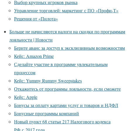
Выбор крупных игроков рынка
Управление торговлей: маркетинг с ПО «Профи-Т»
Решения от «Пилота»
Больше не начисляются налоги на скидки по программам
лояльности | Новости
Берите аванс за доступ к эксклюзивным возможностям
Кейс: Amazon Prime
Сделайте участие в программе увлекательным
процессом
Кейс: Yummy Rummy Sweepstakes
Откажитесь от программы лояльности, если сможете
Кейс: Apple
Бонусы за оплату картами услуг и товаров и НДФЛ
Бонусные программы компаний
Новый пункт 68 статьи 217 Налогового кодекса
РФ с 2017 года