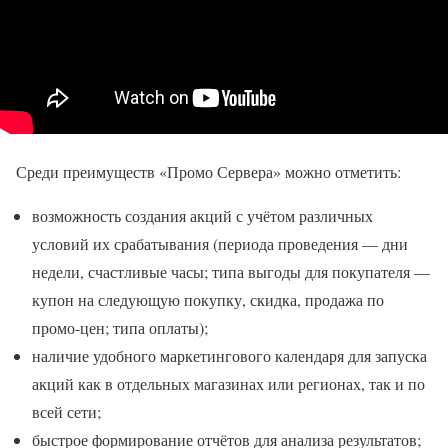
Среди преимуществ «Промо Сервера» можно отметить:
возможность создания акций с учётом различных
условий их срабатывания (периода проведения — дни
недели, счастливые часы; типа выгоды для покупателя —
купон на следующую покупку, скидка, продажа по
промо-цен; типа оплаты);
наличие удобного маркетингового календаря для запуска
акций как в отдельных магазинах или регионах, так и по
всей сети;
быстрое формирование отчётов для анализа результатов;