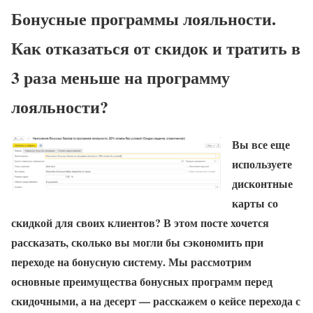
Бонусные программы лояльности.
Как отказаться от скидок и тратить в
3 раза меньше на программу
лояльности?
Вы все еще
используете
дисконтные
карты со
скидкой для своих клиентов? В этом посте хочется
рассказать, сколько вы могли бы сэкономить при
переходе на бонусную систему. Мы рассмотрим
основные преимущества бонусных программ перед
скидочными, а на десерт — расскажем о кейсе перехода с